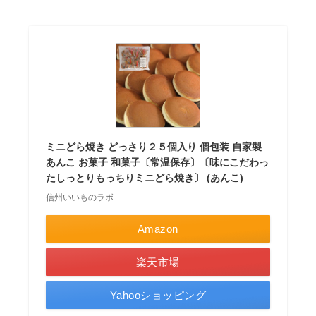
ミニどら焼き どっさり２５個入り 個包装 自家製
あんこ お菓子 和菓子〔常温保存〕〔味にこだわっ
たしっとりもっちりミニどら焼き〕 (あんこ)
信州いいものラボ
Amazon
楽天市場
Yahooショッピング