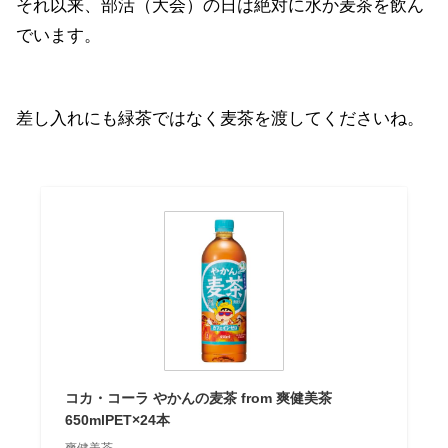
それ以来、部活（大会）の日は絶対に水か麦茶を飲ん
でいます。
差し入れにも緑茶ではなく麦茶を渡してくださいね。
コカ・コーラ やかんの麦茶 from 爽健美茶
650mlPET×24本
爽健美茶