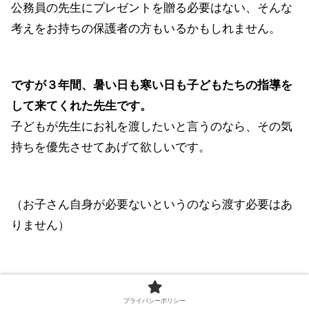
公務員の先生にプレゼントを贈る必要はない、そんな
考えをお持ちの保護者の方もいるかもしれません。
ですが３年間、暑い日も寒い日も子どもたちの指導を
して来てくれた先生です。
子どもが先生にお礼を渡したいと言うのなら、その気
持ちを優先させてあげて欲しいです。
（お子さん自身が必要ないというのなら渡す必要はあ
りません）
娘と息子の通う中学・高校では、部活の引退の日、卒
業式の日など、どの部活の先生も部員から花束、色紙
プライバシーポリシー