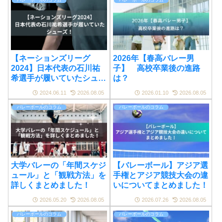
【ネーションズリーグ
2026年【春高バレー男
2024】日本代表の石川祐
子】 高校卒業後の進路
希選手が履いていたシュー
は？
ズ！
2024.06.11
2026.08.05
2026.01.10
2026.08.05
バレーボールのコラム
バレーボールのコラム
大学バレーの「年間スケジ
【バレーボール】アジア選
ュール」と「観戦方法」を
手権とアジア競技大会の違
詳しくまとめました！
いについてまとめました！
2026.05.20
2026.08.05
2026.07.26
2026.08.05
バレーボールのコラム
バレーボールのコラム